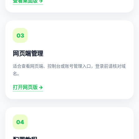
查看桌面版 →
03
网页端管理
适合查看网页端、控制台或账号管理入口，登录前请核对域
名。
打开网页版 →
04