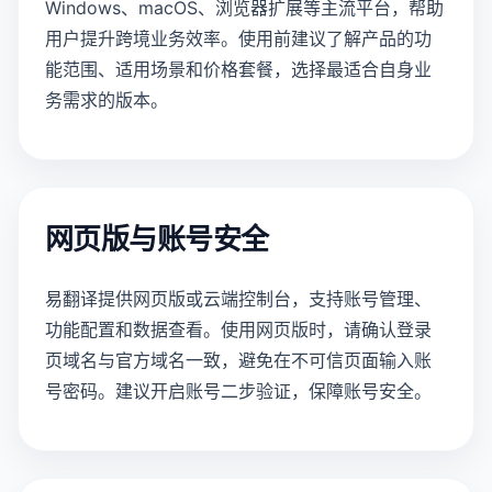
Windows、macOS、浏览器扩展等主流平台，帮助
用户提升跨境业务效率。使用前建议了解产品的功
能范围、适用场景和价格套餐，选择最适合自身业
务需求的版本。
网页版与账号安全
易翻译提供网页版或云端控制台，支持账号管理、
功能配置和数据查看。使用网页版时，请确认登录
页域名与官方域名一致，避免在不可信页面输入账
号密码。建议开启账号二步验证，保障账号安全。