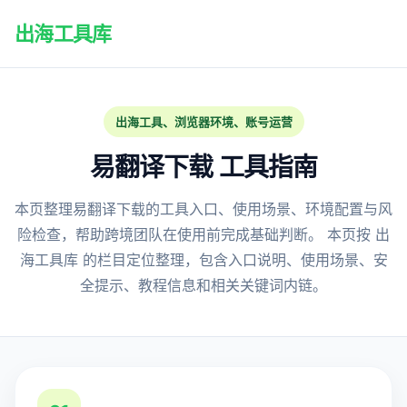
出海工具库
出海工具、浏览器环境、账号运营
易翻译下载 工具指南
本页整理易翻译下载的工具入口、使用场景、环境配置与风
险检查，帮助跨境团队在使用前完成基础判断。 本页按 出
海工具库 的栏目定位整理，包含入口说明、使用场景、安
全提示、教程信息和相关关键词内链。