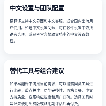
中文设置与团队配置
易翻译支持中文界面和中文客服，适合国内出海用
户使用。如遇中文设置问题，可在软件设置中查找
语言选项，或参考官方帮助文档中的中文设置教
程。
替代工具与组合建议
如果易翻译不满足当前需求，可以搜索同类工具进
行比较，重点关注：功能完整性、价格套餐、中文
支持质量、客服响应速度和用户口碑。选择工具时
建议先使用免费版或试用期评估后再付费。