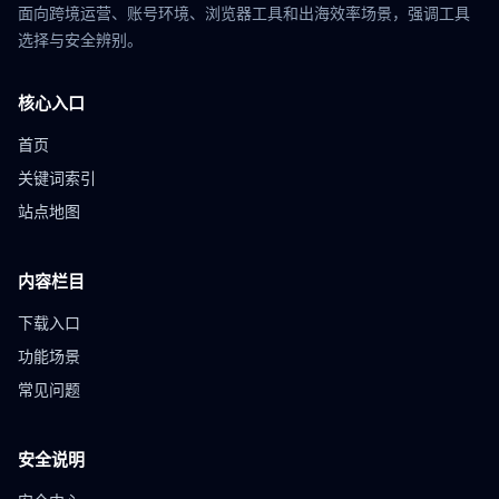
面向跨境运营、账号环境、浏览器工具和出海效率场景，强调工具
选择与安全辨别。
核心入口
首页
关键词索引
站点地图
内容栏目
下载入口
功能场景
常见问题
安全说明