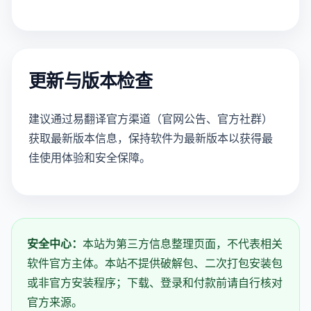
更新与版本检查
建议通过易翻译官方渠道（官网公告、官方社群）
获取最新版本信息，保持软件为最新版本以获得最
佳使用体验和安全保障。
安全中心：
本站为第三方信息整理页面，不代表相关
软件官方主体。本站不提供破解包、二次打包安装包
或非官方安装程序；下载、登录和付款前请自行核对
官方来源。